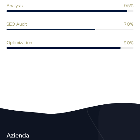
Analysis
95%
SEO Audit
70%
Optimization
90%
Azienda