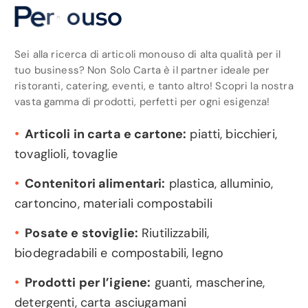
o
r
e
t
t
e
P
e
r
O
g
n
i
S
Sei alla ricerca di articoli monouso di alta qualità per il
tuo business? Non Solo Carta è il partner ideale per
ristoranti, catering, eventi, e tanto altro! Scopri la nostra
vasta gamma di prodotti, perfetti per ogni esigenza!
•
Articoli in carta e cartone:
piatti, bicchieri,
tovaglioli, tovaglie
•
Contenitori alimentari:
plastica, alluminio,
cartoncino, materiali compostabili
•
Posate e stoviglie:
Riutilizzabili,
biodegradabili e compostabili, legno
•
Prodotti per l’igiene:
guanti, mascherine,
detergenti, carta asciugamani