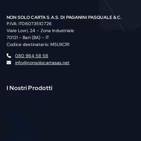
NON SOLO CARTA S.A.S. DI PAGANINI PASQUALE & C.
P.IVA: IT06073510726
Viale Lovri, 24 - Zona Industriale
70121 - Bari (BA) - IT
Codice destinatario: M5UXCR1
080 964 58 58
info@nonsolocartasas.net
I Nostri Prodotti
Gastronomia
Macelleria
Street Food
Panificio Pizzeria
Igiene Pulizia