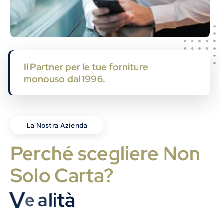
Il Partner per le tue forniture
monouso dal 1996.
La Nostra Azienda
Perché scegliere Non
Solo Carta?
V
e
l
o
c
i
t
à