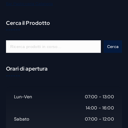
Bar Pasticceria Gelateria
Cerca il Prodotto
C
Cerca
e
r
c
Orari di apertura
a
Lun-Ven
07:00 - 13:00
14:00 - 16:00
Sabato
07:00 - 12:00