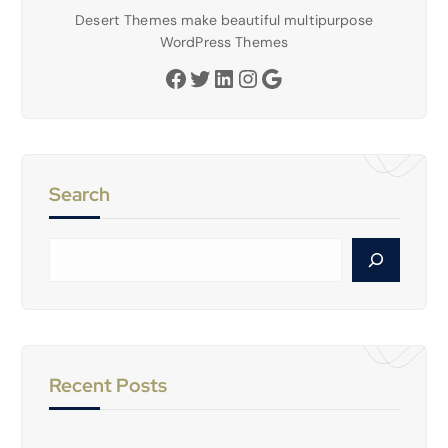
Desert Themes make beautiful multipurpose
WordPress Themes
Facebook
Twitter
LinkedIn
Instagram
Google
Search
C
e
r
c
a
Recent Posts