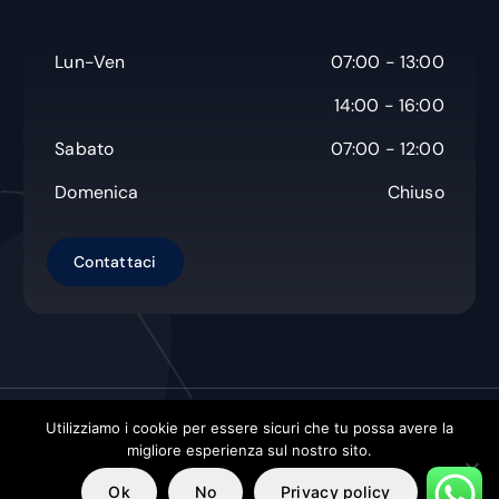
Lun-Ven
07:00 - 13:00
14:00 - 16:00
Sabato
07:00 - 12:00
Domenica
Chiuso
Utilizziamo i cookie per essere sicuri che tu possa avere la
Copyright © Non Solo Carta s.a.s.
| Powered by
Orbistech
migliore esperienza sul nostro sito.
Hosting Solution Di Decandia Alexander
Ok
No
Privacy policy