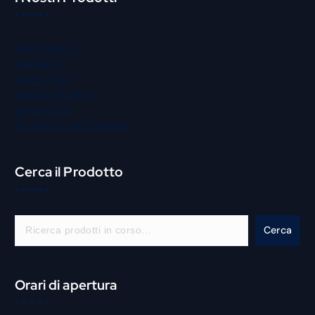
Gastronomia
Macelleria
Street Food
Panificio Pizzeria
Igiene Pulizia
Bar Pasticceria Gelateria
Cerca il Prodotto
C
Cerca
e
r
c
Orari di apertura
a