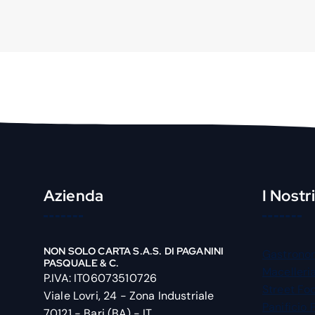
Azienda
I Nostr
NON SOLO CARTA S.A.S. DI PAGANINI
Gastrono
PASQUALE & C.
Macelleri
P.IVA: IT06073510726
Street Fo
Viale Lovri, 24 - Zona Industriale
Panificio 
70121 - Bari (BA) - IT