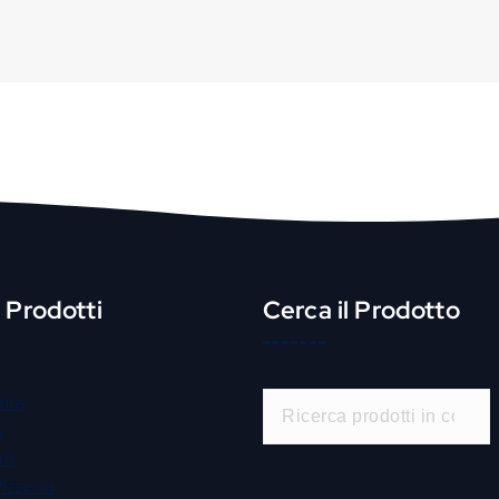
i Prodotti
Cerca il Prodotto
C
mia
e
a
r
od
c
Pizzeria