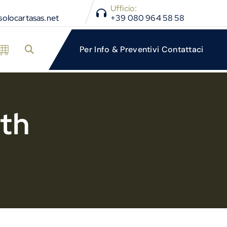
Ufficio:
olocartasas.net
+39 080 964 58 58
ath