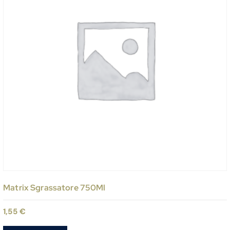
Matrix Sgrassatore 750Ml
1,55
€