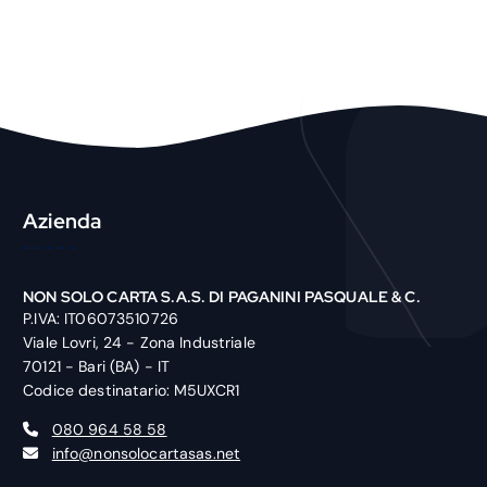
r
o
d
u
c
t
Azienda
NON SOLO CARTA S.A.S. DI PAGANINI PASQUALE & C.
P.IVA: IT06073510726
Viale Lovri, 24 - Zona Industriale
70121 - Bari (BA) - IT
Codice destinatario: M5UXCR1
080 964 58 58
info@nonsolocartasas.net