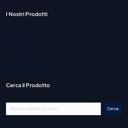
I Nostri Prodotti
Gastronomia
Macelleria
Street Food
Panificio Pizzeria
Igiene Pulizia
Bar Pasticceria Gelateria
Cerca il Prodotto
C
Cerca
e
r
c