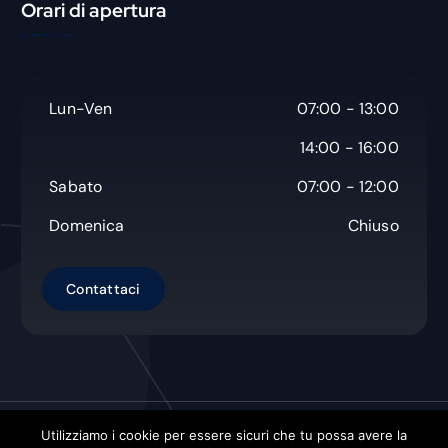
Orari di apertura
a
Lun-Ven
07:00 - 13:00
14:00 - 16:00
Sabato
07:00 - 12:00
Domenica
Chiuso
Utilizziamo i cookie per essere sicuri che tu possa avere la
Copyright © Non Solo Carta s.a.s.
| Powered by
Orbistech