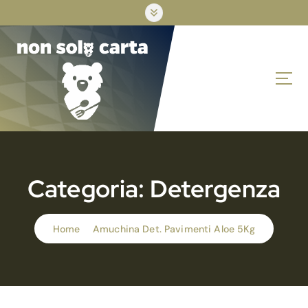
S
k
i
p
t
o
c
o
n
t
e
n
Categoria:
Detergenza
t
Home
Amuchina Det. Pavimenti Aloe 5Kg