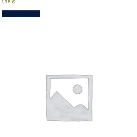
1,35
€
Aggiungi al carrello