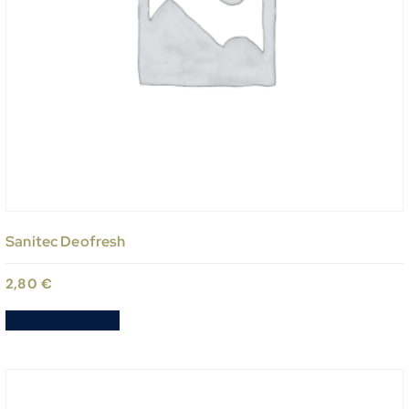
Sanitec Deofresh
2,80
€
Aggiungi al carrello