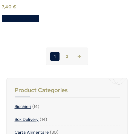
7,40
€
Aggiungi al carrello
1
2
→
Product Categories
1
Bicchieri
14
4
1
Box Delivery
P
14
4
R
3
Carta Alimentare
P
30
O