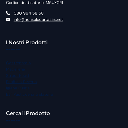
Codice destinatario: M5UXCR1
080 964 58 58
info@nonsolocartasas.net
I Nostri Prodotti
Gastronomia
Macelleria
Street Food
Panificio Pizzeria
Igiene Pulizia
Bar Pasticceria Gelateria
Cerca il Prodotto