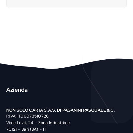
a
r
c
h
P
r
o
d
u
c
t
Azienda
NON SOLO CARTA S.A.S. DI PAGANINI PASQUALE & C.
P.IVA: IT06073510726
Viale Lovri, 24 - Zona Industriale
70121 - Bari (BA) - IT