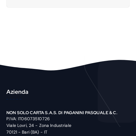
a
r
c
h
P
r
o
d
u
c
t
Azienda
NON SOLO CARTA S.A.S. DI PAGANINI PASQUALE & C.
P.IVA: IT06073510726
Viale Lovri, 24 - Zona Industriale
70121 - Bari (BA) - IT