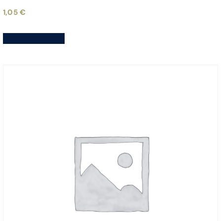
1,05
€
Aggiungi al carrello