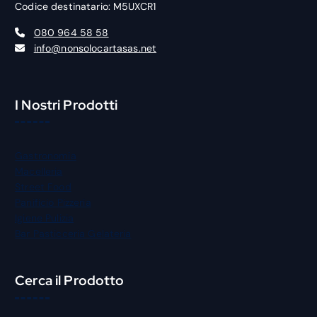
Codice destinatario: M5UXCR1
080 964 58 58
info@nonsolocartasas.net
I Nostri Prodotti
Gastronomia
Macelleria
Street Food
Panificio Pizzeria
Igiene Pulizia
Bar Pasticceria Gelateria
Cerca il Prodotto