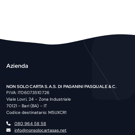
P
r
o
d
u
c
t
Azienda
NON SOLO CARTA S.A.S. DI PAGANINI PASQUALE & C.
P.IVA: IT06073510726
Viale Lovri, 24 - Zona Industriale
70121 - Bari (BA) - IT
Codice destinatario: M5UXCR1
080 964 58 58
info@nonsolocartasas.net