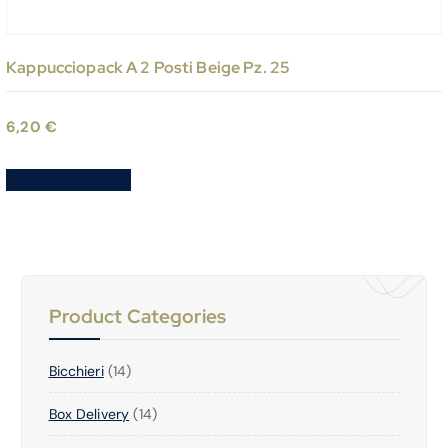
Kappucciopack A 2 Posti Beige Pz. 25
6,20
€
Aggiungi al carrello
Product Categories
1
Bicchieri
14
4
1
Box Delivery
P
14
4
R