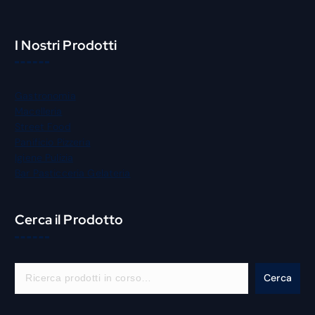
I Nostri Prodotti
Gastronomia
Macelleria
Street Food
Panificio Pizzeria
Igiene Pulizia
Bar Pasticceria Gelateria
Cerca il Prodotto
C
Cerca
e
r