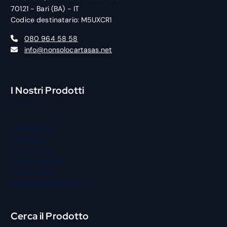
70121 - Bari (BA) - IT
Codice destinatario: M5UXCR1
080 964 58 58
info@nonsolocartasas.net
I Nostri Prodotti
Gastronomia
Macelleria
Street Food
Panificio Pizzeria
Igiene Pulizia
Bar Pasticceria Gelateria
Cerca il Prodotto