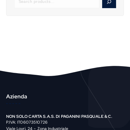
e
a
r
c
h
P
r
o
d
u
c
t
Azienda
NON SOLO CARTA S.A.S. DI PAGANINI PASQUALE & C.
P.IVA: IT06073510726
Viale Lovri, 24 - Zona Industriale