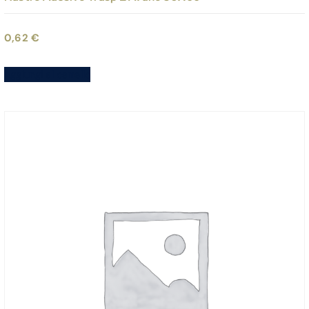
0,62
€
Aggiungi al carrello