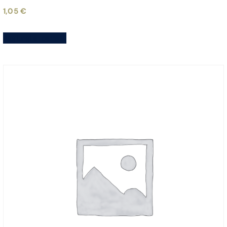
1,05
€
Aggiungi al carrello