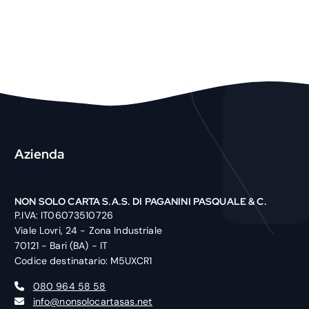
P
r
o
d
u
c
t
Azienda
NON SOLO CARTA S.A.S. DI PAGANINI PASQUALE & C.
P.IVA: IT06073510726
Viale Lovri, 24 - Zona Industriale
70121 - Bari (BA) - IT
Codice destinatario: M5UXCR1
080 964 58 58
info@nonsolocartasas.net