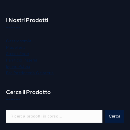
I Nostri Prodotti
Gastronomia
Macelleria
Street Food
Panificio Pizzeria
Igiene Pulizia
Bar Pasticceria Gelateria
Cerca il Prodotto
C
Cerca
e
r