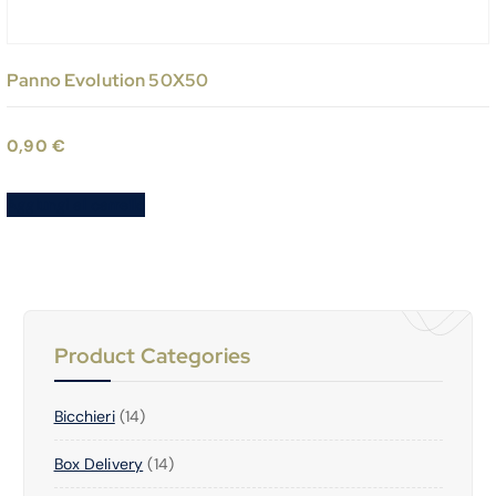
Panno Evolution 50X50
0,90
€
Aggiungi al carrello
Product Categories
1
Bicchieri
14
4
1
Box Delivery
P
14
4
R