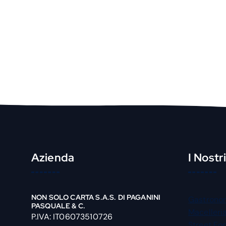
Azienda
I Nostr
NON SOLO CARTA S.A.S. DI PAGANINI
Gastrono
PASQUALE & C.
Macelleri
P.IVA: IT06073510726
Street Fo