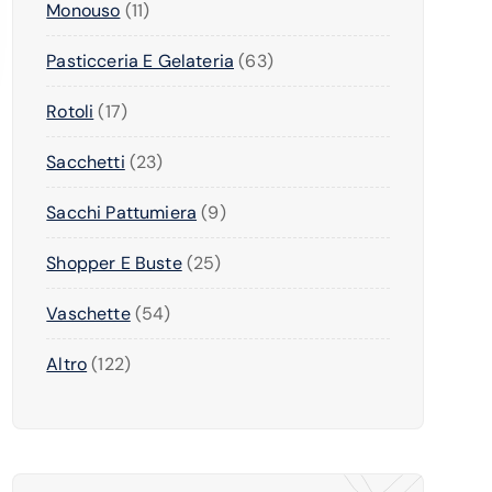
I
1
Monouso
11
R
O
O
T
1
O
D
T
I
6
Pasticceria E Gelateria
63
P
D
O
T
3
R
O
T
I
1
Rotoli
17
P
O
T
T
7
R
D
T
I
2
Sacchetti
23
P
O
O
I
3
R
D
T
9
Sacchi Pattumiera
9
P
O
O
T
P
R
D
T
I
2
Shopper E Buste
25
R
O
O
T
5
O
D
T
I
5
Vaschette
54
P
D
O
T
4
R
O
T
I
1
Altro
122
P
O
T
T
2
R
D
T
I
2
O
O
I
P
D
T
R
O
T