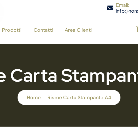
Email:
info@nons
Prodotti
Contatti
Area Clienti
e Carta Stampan
Home
Risme Carta Stampante A4