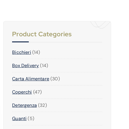
Product Categories
1
Bicchieri
14
4
1
Box Delivery
14
P
4
R
3
Carta Alimentare
30
P
O
0
R
D
4
Coperchi
47
P
O
O
7
R
D
T
3
Detergenza
32
P
O
O
T
2
R
D
T
I
5
Guanti
5
P
O
O
T
P
R
D
T