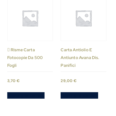
 Risme Carta
Carta Antiolio E
Fotocopie Da 500
Antiunto Avana Dis.
Fogli
Panifici
3,70
€
29,00
€
Aggiungi al carrello
Aggiungi al carrello