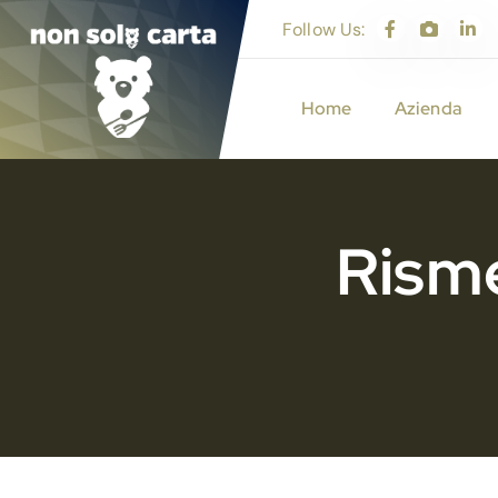
S
Follow Us:
k
i
p
Home
Azienda
t
o
c
o
n
Rism
t
e
n
t