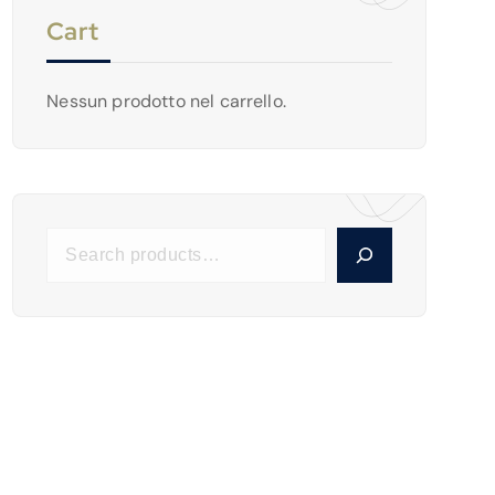
O
T
I
Cart
D
T
O
I
T
Nessun prodotto nel carrello.
T
I
S
e
a
r
c
h
P
r
o
d