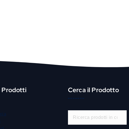
i Prodotti
Cerca il Prodotto
C
mia
e
a
r
od