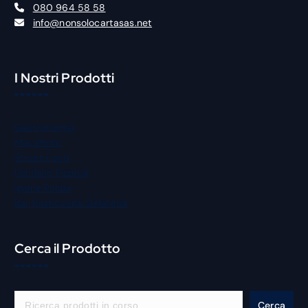
080 964 58 58
info@nonsolocartasas.net
I Nostri Prodotti
Gastronomia
Macelleria
Street Food
Panificio Pizzeria
Igiene Pulizia
Bar Pasticceria Gelateria
Cerca il Prodotto
C
Cerca