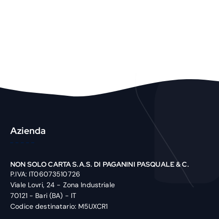
c
h
P
r
o
d
u
c
t
Azienda
NON SOLO CARTA S.A.S. DI PAGANINI PASQUALE & C.
P.IVA: IT06073510726
Viale Lovri, 24 - Zona Industriale
70121 - Bari (BA) - IT
Codice destinatario: M5UXCR1