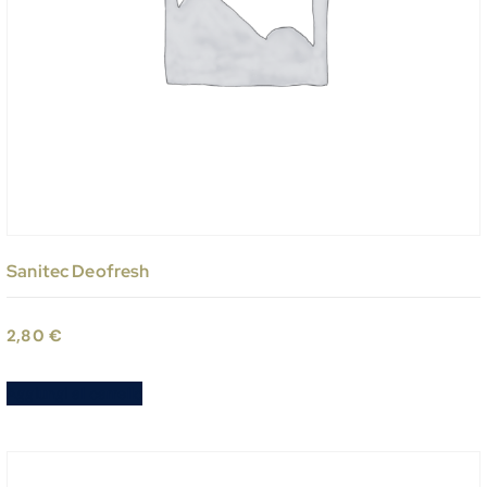
Sanitec Deofresh
2,80
€
Aggiungi al carrello