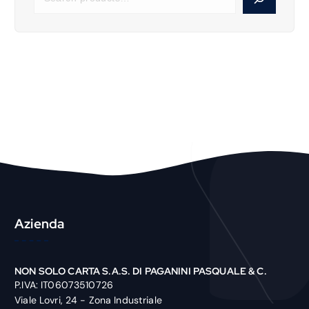
e
a
r
c
h
P
r
o
d
u
c
t
Azienda
NON SOLO CARTA S.A.S. DI PAGANINI PASQUALE & C.
P.IVA: IT06073510726
Viale Lovri, 24 - Zona Industriale