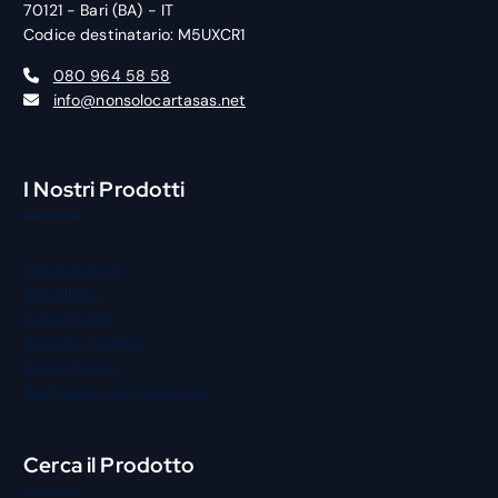
70121 - Bari (BA) - IT
Codice destinatario: M5UXCR1
080 964 58 58
info@nonsolocartasas.net
I Nostri Prodotti
Gastronomia
Macelleria
Street Food
Panificio Pizzeria
Igiene Pulizia
Bar Pasticceria Gelateria
Cerca il Prodotto