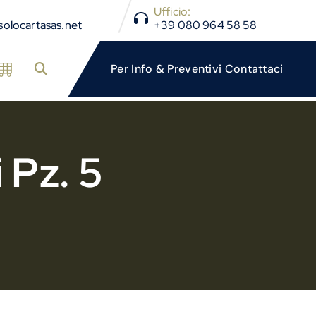
Ufficio:
olocartasas.net
+39 080 964 58 58
 Pz. 5