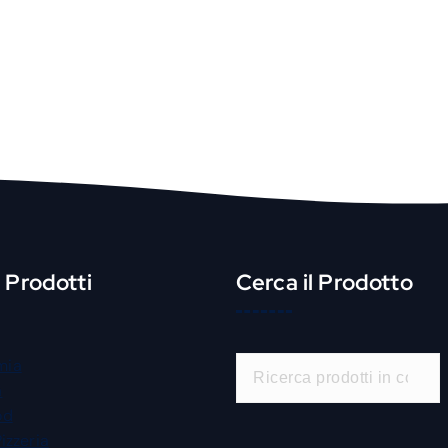
i Prodotti
Cerca il Prodotto
C
mia
e
a
r
od
c
Pizzeria