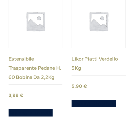
Estensibile
Likor Piatti Verdello
Trasparente Pedane H.
5Kg
60 Bobina Da 2,2Kg
5,90
€
3,99
€
Aggiungi al carrello
Aggiungi al carrello