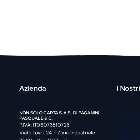
Azienda
I Nostr
NON SOLO CARTA S.A.S. DI PAGANINI
Gastrono
PASQUALE & C.
Macelleri
P.IVA: IT06073510726
Street Fo
Viale Lovri, 24 - Zona Industriale
Panificio 