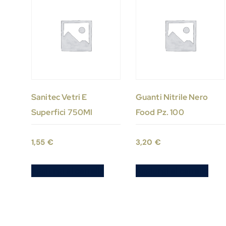
Sanitec Vetri E
Guanti Nitrile Nero
Superfici 750Ml
Food Pz. 100
1,55
€
3,20
€
Aggiungi al carrello
Aggiungi al carrello