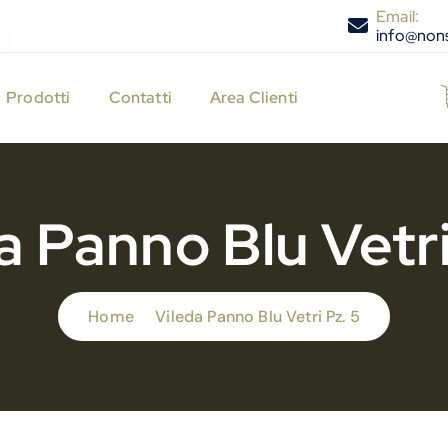
Email:
info@nons
Prodotti
Contatti
Area Clienti
a Panno Blu Vetri
Home
Vileda Panno Blu Vetri Pz. 5