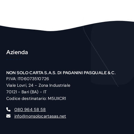
o
d
u
c
t
Azienda
NON SOLO CARTA S.A.S. DI PAGANINI PASQUALE & C.
P.IVA: IT06073510726
Viale Lovri, 24 - Zona Industriale
70121 - Bari (BA) - IT
Codice destinatario: M5UXCR1
080 964 58 58
info@nonsolocartasas.net