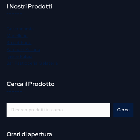
I Nostri Prodotti
Gastronomia
Macelleria
Street Food
Panificio Pizzeria
Igiene Pulizia
Bar Pasticceria Gelateria
Cerca il Prodotto
C
Cerca
e
r
c
Orari di apertura
a