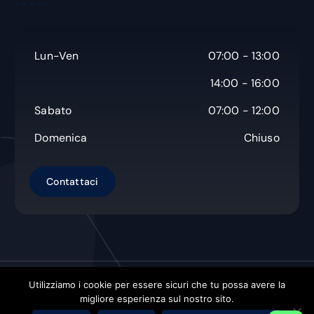
Lun-Ven
07:00 - 13:00
14:00 - 16:00
Sabato
07:00 - 12:00
Domenica
Chiuso
Utilizziamo i cookie per essere sicuri che tu possa avere la
Copyright © Non Solo Carta s.a.s.
| Powered by
Orbistech
migliore esperienza sul nostro sito.
Hosting Solution Di Decandia Alexander