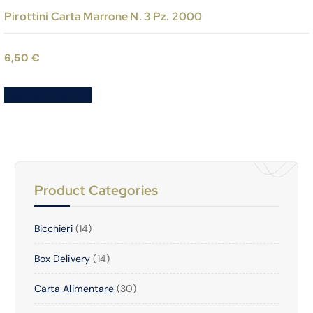
Pirottini Carta Marrone N. 3 Pz. 2000
6,50
€
Aggiungi al carrello
Product Categories
1
Bicchieri
14
4
1
Box Delivery
P
14
4
R
3
Carta Alimentare
P
30
O
0
R
D