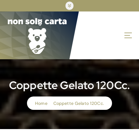
S
k
i
p
t
o
c
o
n
t
e
n
Coppette Gelato 120Cc.
t
Home
Coppette Gelato 120Cc.