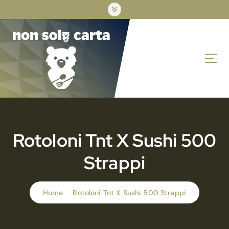
S
k
i
p
t
o
c
o
n
t
e
n
Rotoloni Tnt X Sushi 500
t
Strappi
Home
Rotoloni Tnt X Sushi 500 Strappi