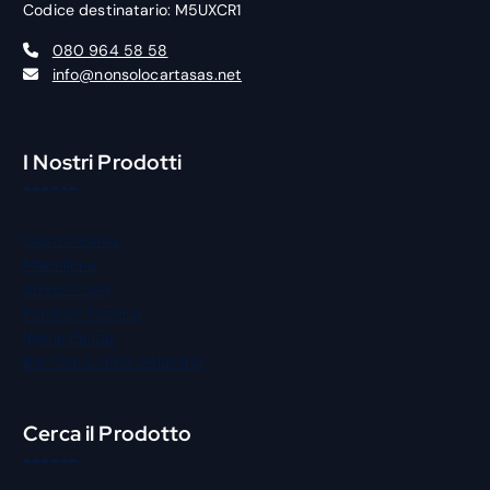
Codice destinatario: M5UXCR1
080 964 58 58
info@nonsolocartasas.net
I Nostri Prodotti
Gastronomia
Macelleria
Street Food
Panificio Pizzeria
Igiene Pulizia
Bar Pasticceria Gelateria
Cerca il Prodotto