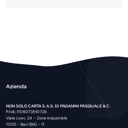
a
r
c
h
P
r
o
d
u
c
t
Azienda
NON SOLO CARTA S.A.S. DI PAGANINI PASQUALE & C.
P.IVA: IT06073510726
Viale Lovri, 24 - Zona Industriale
70121 - Bari (BA) - IT