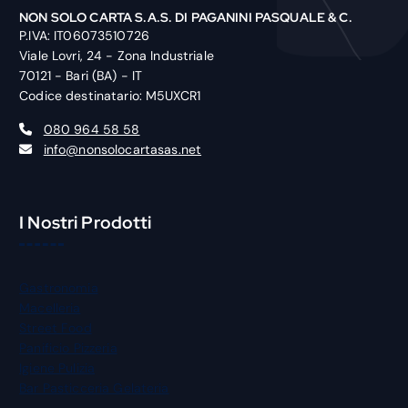
NON SOLO CARTA S.A.S. DI PAGANINI PASQUALE & C.
P.IVA: IT06073510726
Viale Lovri, 24 - Zona Industriale
70121 - Bari (BA) - IT
Codice destinatario: M5UXCR1
080 964 58 58
info@nonsolocartasas.net
I Nostri Prodotti
Gastronomia
Macelleria
Street Food
Panificio Pizzeria
Igiene Pulizia
Bar Pasticceria Gelateria