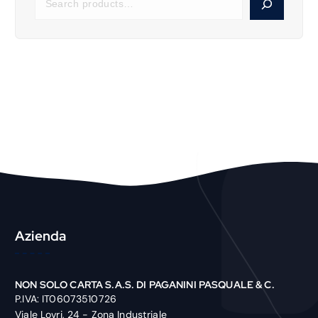
e
a
r
c
h
P
r
o
d
u
c
t
Azienda
NON SOLO CARTA S.A.S. DI PAGANINI PASQUALE & C.
P.IVA: IT06073510726
Viale Lovri, 24 - Zona Industriale