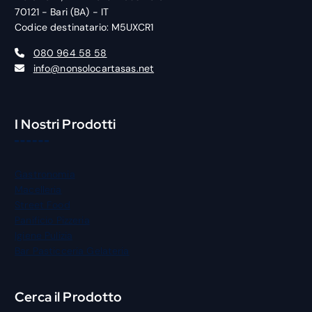
70121 - Bari (BA) - IT
Codice destinatario: M5UXCR1
080 964 58 58
info@nonsolocartasas.net
I Nostri Prodotti
Gastronomia
Macelleria
Street Food
Panificio Pizzeria
Igiene Pulizia
Bar Pasticceria Gelateria
Cerca il Prodotto