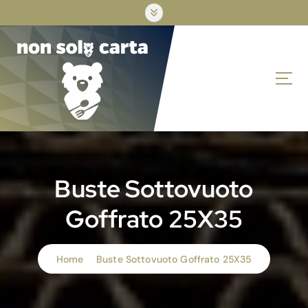
S
k
i
p
t
o
c
o
n
t
e
n
Buste Sottovuoto
t
Goffrato 25X35
Home
Buste Sottovuoto Goffrato 25X35