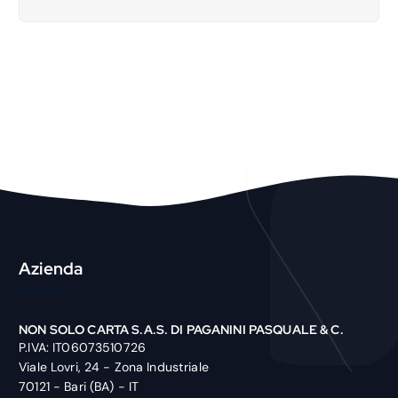
a
r
c
h
P
r
o
d
u
c
t
Azienda
NON SOLO CARTA S.A.S. DI PAGANINI PASQUALE & C.
P.IVA: IT06073510726
Viale Lovri, 24 - Zona Industriale
70121 - Bari (BA) - IT