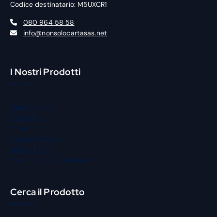
Codice destinatario: M5UXCR1
080 964 58 58
info@nonsolocartasas.net
I Nostri Prodotti
Gastronomia
Macelleria
Street Food
Panificio Pizzeria
Igiene Pulizia
Bar Pasticceria Gelateria
Cerca il Prodotto