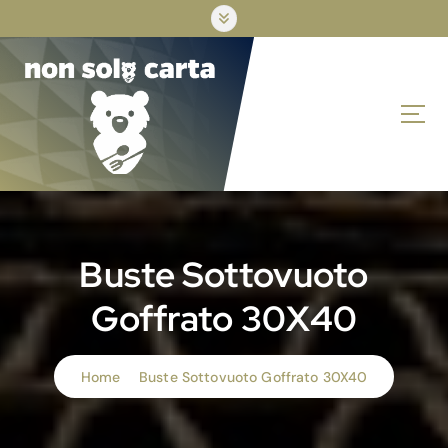
S
k
i
p
t
o
c
o
n
t
e
n
Buste Sottovuoto
t
Goffrato 30X40
Home
Buste Sottovuoto Goffrato 30X40