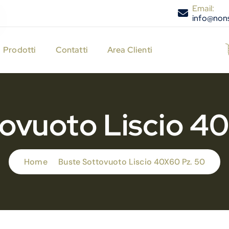
Email:
info@nons
Prodotti
Contatti
Area Clienti
ovuoto Liscio 4
Home
Buste Sottovuoto Liscio 40X60 Pz. 50