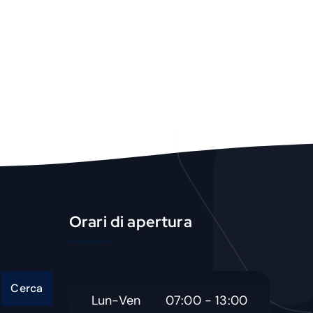
u
c
t
Orari di apertura
Cerca
Lun-Ven
07:00 - 13:00