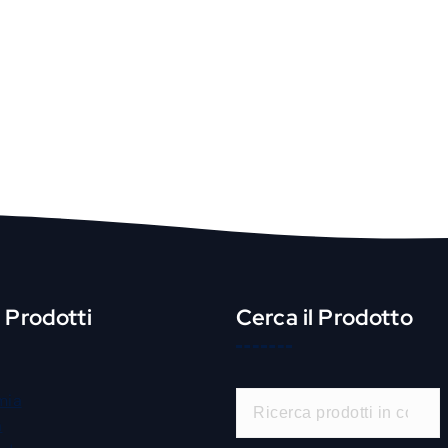
i Prodotti
Cerca il Prodotto
C
mia
e
a