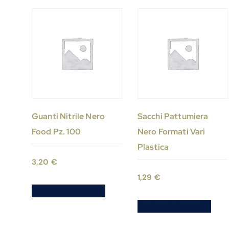
Guanti Nitrile Nero
Sacchi Pattumiera
Food Pz. 100
Nero Formati Vari
Plastica
3,20
€
1,29
€
Aggiungi al carrello
Aggiungi al carrello