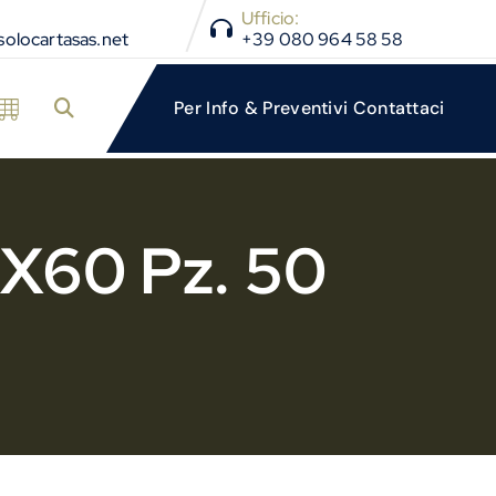
Ufficio:
olocartasas.net
+39 080 964 58 58
0X60 Pz. 50