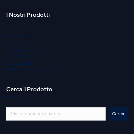
I Nostri Prodotti
Gastronomia
Macelleria
Street Food
Panificio Pizzeria
Igiene Pulizia
Bar Pasticceria Gelateria
Cerca il Prodotto
C
Cerca
e
r
c