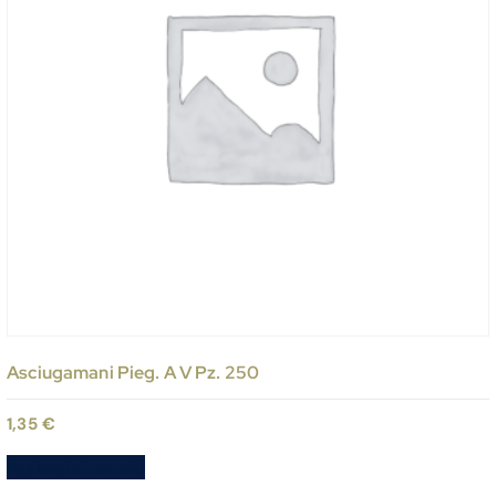
Asciugamani Pieg. A V Pz. 250
1,35
€
Aggiungi al carrello