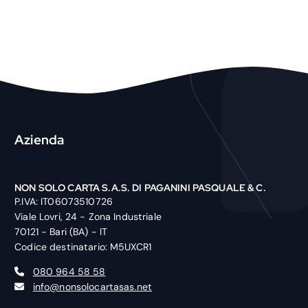
r
o
d
u
c
t
Azienda
NON SOLO CARTA S.A.S. DI PAGANINI PASQUALE & C.
P.IVA: IT06073510726
Viale Lovri, 24 - Zona Industriale
70121 - Bari (BA) - IT
Codice destinatario: M5UXCR1
080 964 58 58
info@nonsolocartasas.net