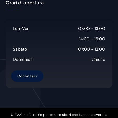
Orari di apertura
a
Lun-Ven
07:00 - 13:00
14:00 - 16:00
Sabato
07:00 - 12:00
Domenica
Chiuso
Utilizziamo i cookie per essere sicuri che tu possa avere la
Copyright © Non Solo Carta s.a.s.
| Powered by
Orbistech