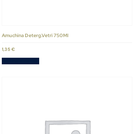
Amuchina Deterg.Vetri 750Ml
1,35
€
Aggiungi al carrello