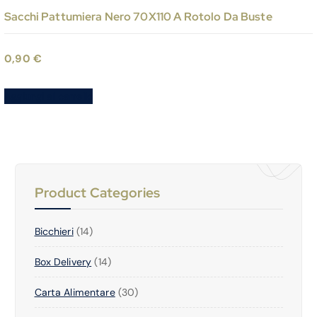
Sacchi Pattumiera Nero 70X110 A Rotolo Da Buste
0,90
€
Aggiungi al carrello
Product Categories
1
Bicchieri
14
4
1
Box Delivery
P
14
4
R
3
Carta Alimentare
P
30
O
0
R
D