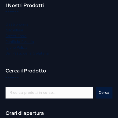
I Nostri Prodotti
Gastronomia
Macelleria
Street Food
Panificio Pizzeria
Igiene Pulizia
Bar Pasticceria Gelateria
Cerca il Prodotto
C
Cerca
e
r
c
Orari di apertura
a