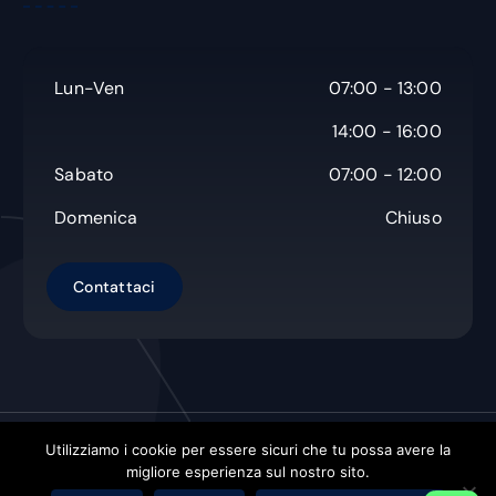
Lun-Ven
07:00 - 13:00
14:00 - 16:00
Sabato
07:00 - 12:00
Domenica
Chiuso
Utilizziamo i cookie per essere sicuri che tu possa avere la
Copyright © Non Solo Carta s.a.s.
| Powered by
Orbistech
migliore esperienza sul nostro sito.
Hosting Solution Di Decandia Alexander