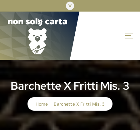
S
k
i
p
t
o
c
o
n
t
e
n
Barchette X Fritti Mis. 3
t
Home
Barchette X Fritti Mis. 3