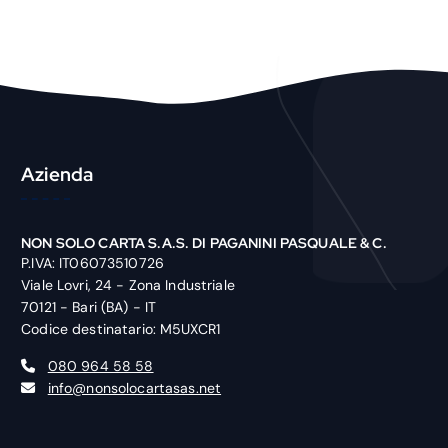
o
d
u
c
t
Azienda
NON SOLO CARTA S.A.S. DI PAGANINI PASQUALE & C.
P.IVA: IT06073510726
Viale Lovri, 24 - Zona Industriale
70121 - Bari (BA) - IT
Codice destinatario: M5UXCR1
080 964 58 58
info@nonsolocartasas.net