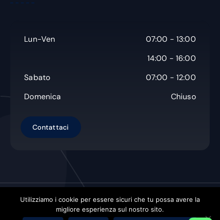
Lun-Ven
07:00 - 13:00
14:00 - 16:00
Sabato
07:00 - 12:00
Domenica
Chiuso
Utilizziamo i cookie per essere sicuri che tu possa avere la
Copyright © Non Solo Carta s.a.s.
| Powered by
Orbistech
migliore esperienza sul nostro sito.
Hosting Solution Di Decandia Alexander