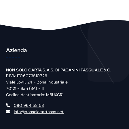
o
d
u
c
t
Azienda
NON SOLO CARTA S.A.S. DI PAGANINI PASQUALE & C.
P.IVA: IT06073510726
Viale Lovri, 24 - Zona Industriale
70121 - Bari (BA) - IT
Codice destinatario: M5UXCR1
080 964 58 58
info@nonsolocartasas.net