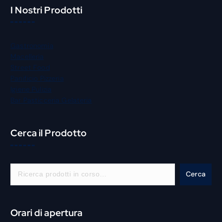
I Nostri Prodotti
Gastronomia
Macelleria
Street Food
Panificio Pizzeria
Igiene Pulizia
Bar Pasticceria Gelateria
Cerca il Prodotto
C
Cerca
e
r
c
Orari di apertura
a