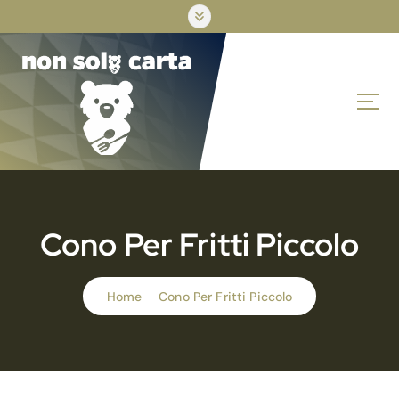
S
k
i
p
t
o
c
o
n
t
e
n
Cono Per Fritti Piccolo
t
Home
Cono Per Fritti Piccolo