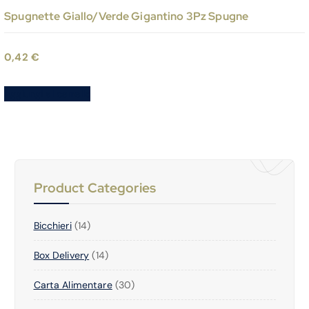
Spugnette Giallo/Verde Gigantino 3Pz Spugne
0,42
€
Aggiungi al carrello
Product Categories
1
Bicchieri
14
4
1
Box Delivery
P
14
4
R
3
Carta Alimentare
P
30
O
0
R
D