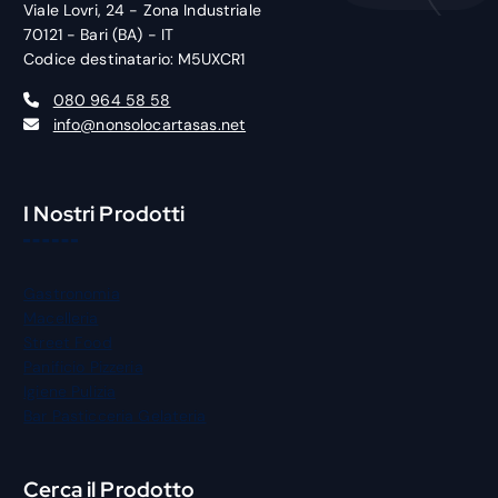
Viale Lovri, 24 - Zona Industriale
70121 - Bari (BA) - IT
Codice destinatario: M5UXCR1
080 964 58 58
info@nonsolocartasas.net
I Nostri Prodotti
Gastronomia
Macelleria
Street Food
Panificio Pizzeria
Igiene Pulizia
Bar Pasticceria Gelateria
Cerca il Prodotto