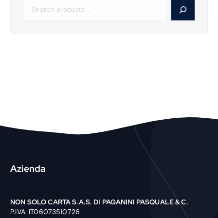
S
e
a
r
c
h
P
r
o
d
u
c
t
Azienda
NON SOLO CARTA S.A.S. DI PAGANINI PASQUALE & C.
P.IVA: IT06073510726