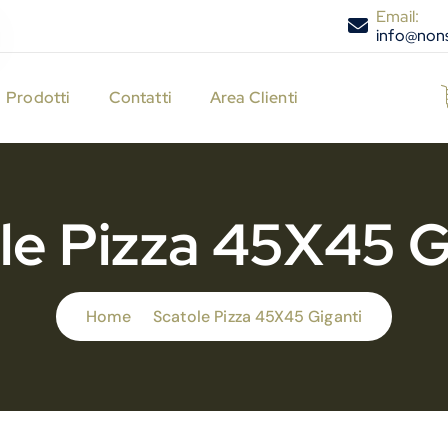
Email:
info@nons
Prodotti
Contatti
Area Clienti
le Pizza 45X45 G
Home
Scatole Pizza 45X45 Giganti