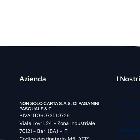
Azienda
I Nostr
NON SOLO CARTA S.A.S. DI PAGANINI
Gastrono
PASQUALE & C.
Macelleri
P.IVA: IT06073510726
Street Fo
Viale Lovri, 24 - Zona Industriale
Panificio 
70121 - Bari (BA) - IT
Igiene Pul
Codice destinatario: M5UXCR1