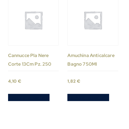
Cannucce Pla Nere
Amuchina Anticalcare
Corte 13Cm Pz. 250
Bagno 750Ml
4,10
€
1,82
€
Aggiungi al carrello
Aggiungi al carrello