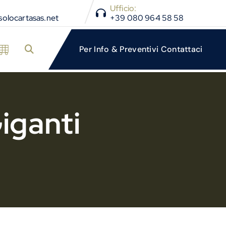
Ufficio:
olocartasas.net
+39 080 964 58 58
iganti