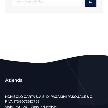
e
a
r
c
h
P
r
o
d
u
c
t
Azienda
NON SOLO CARTA S.A.S. DI PAGANINI PASQUALE & C.
P.IVA: IT06073510726
Viale Lovri, 24 - Zona Industriale