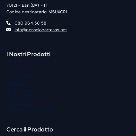
70121 - Bari (BA) - IT
Codice destinatario: M5UXCR1
080 964 58 58
info@nonsolocartasas.net
I Nostri Prodotti
Gastronomia
Macelleria
Street Food
Panificio Pizzeria
Igiene Pulizia
Bar Pasticceria Gelateria
Cerca il Prodotto