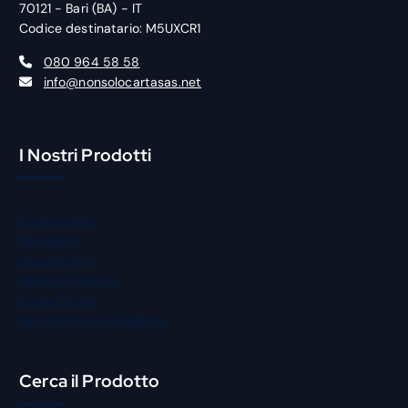
70121 - Bari (BA) - IT
Codice destinatario: M5UXCR1
080 964 58 58
info@nonsolocartasas.net
I Nostri Prodotti
Gastronomia
Macelleria
Street Food
Panificio Pizzeria
Igiene Pulizia
Bar Pasticceria Gelateria
Cerca il Prodotto