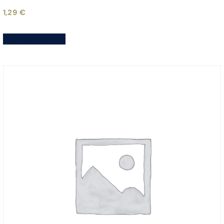
1,29
€
Aggiungi al carrello