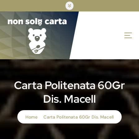
S
k
i
p
t
o
c
o
n
t
e
n
Carta Politenata 60Gr
t
Dis. Macell
Home
Carta Politenata 60Gr Dis. Macell