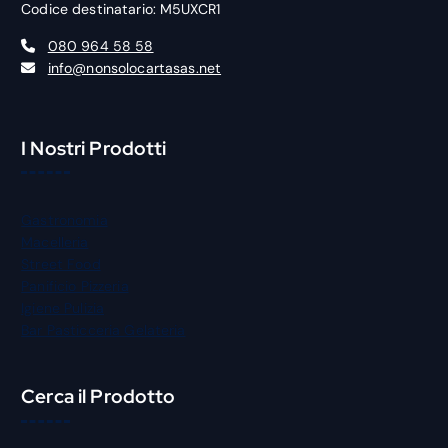
Codice destinatario: M5UXCR1
080 964 58 58
info@nonsolocartasas.net
I Nostri Prodotti
Gastronomia
Macelleria
Street Food
Panificio Pizzeria
Igiene Pulizia
Bar Pasticceria Gelateria
Cerca il Prodotto