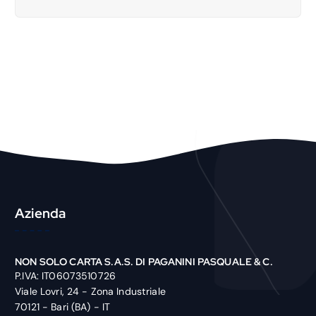
a
r
c
h
P
r
o
d
u
c
t
Azienda
NON SOLO CARTA S.A.S. DI PAGANINI PASQUALE & C.
P.IVA: IT06073510726
Viale Lovri, 24 - Zona Industriale
70121 - Bari (BA) - IT