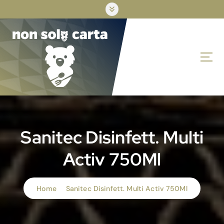
S
k
i
p
t
o
c
o
n
t
e
n
Sanitec Disinfett. Multi
t
Activ 750Ml
Home
Sanitec Disinfett. Multi Activ 750Ml