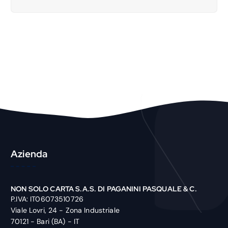
a
r
c
h
P
r
o
d
u
c
t
Azienda
NON SOLO CARTA S.A.S. DI PAGANINI PASQUALE & C.
P.IVA: IT06073510726
Viale Lovri, 24 - Zona Industriale
70121 - Bari (BA) - IT