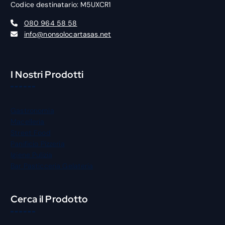
Codice destinatario: M5UXCR1
080 964 58 58
info@nonsolocartasas.net
I Nostri Prodotti
Gastronomia
Macelleria
Street Food
Panificio Pizzeria
Igiene Pulizia
Bar Pasticceria Gelateria
Cerca il Prodotto