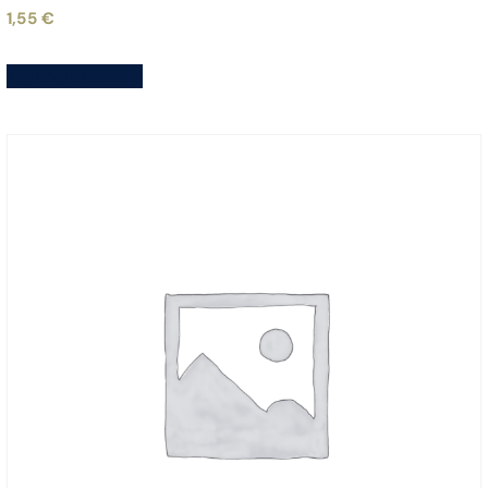
1,55
€
Aggiungi al carrello