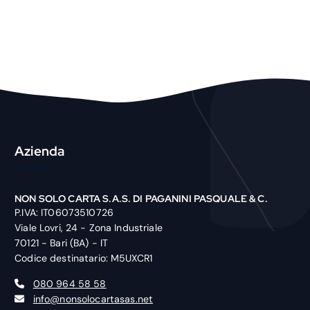
P
r
o
d
u
c
t
Azienda
NON SOLO CARTA S.A.S. DI PAGANINI PASQUALE & C.
P.IVA: IT06073510726
Viale Lovri, 24 - Zona Industriale
70121 - Bari (BA) - IT
Codice destinatario: M5UXCR1
080 964 58 58
info@nonsolocartasas.net