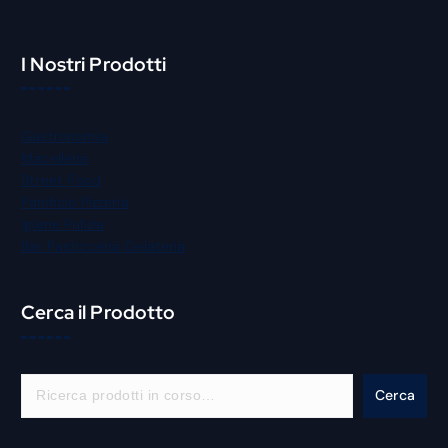
I Nostri Prodotti
Gastronomia
Macelleria
Street Food
Panificio Pizzeria
Igiene Pulizia
Bar Pasticceria Gelateria
Cerca il Prodotto
C
Cerca
e
r