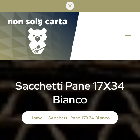
S
k
i
p
t
o
c
o
n
t
e
n
Sacchetti Pane 17X34
t
Bianco
Home
Sacchetti Pane 17X34 Bianco