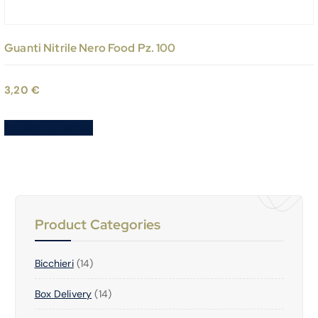
Guanti Nitrile Nero Food Pz. 100
3,20
€
Aggiungi al carrello
Product Categories
1
Bicchieri
14
4
1
Box Delivery
P
14
4
R