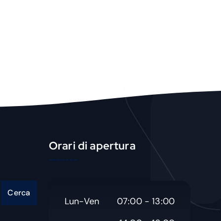
u
c
t
Orari di apertura
Cerca
Lun-Ven
07:00 - 13:00