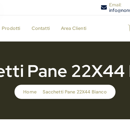
Email:
info@nons
Prodotti
Contatti
Area Clienti
tti Pane 22X44
Home
Sacchetti Pane 22X44 Bianco