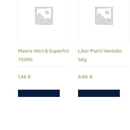
Matrix Vetri & Superfici
Likor Piatti Verdello
750Ml
5Kg
1,45
€
5,90
€
Aggiungi al carrello
Aggiungi al carrello