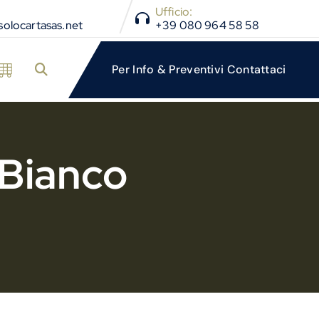
Ufficio:
olocartasas.net
+39 080 964 58 58
 Bianco