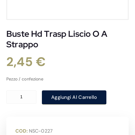
Buste Hd Trasp Liscio O A
Strappo
2,45
€
Pezzo / confezione
Buste Hd Trasp Liscio O A Strappo quantità
Aggiungi Al Carrello
COD:
NSC-0227