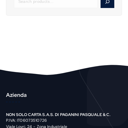
e
a
r
c
h
P
r
o
d
u
c
t
Azienda
NON SOLO CARTA S.A.S. DI PAGANINI PASQUALE & C.
P.IVA: IT06073510726
Viale Lovri, 24 - Zona Industriale