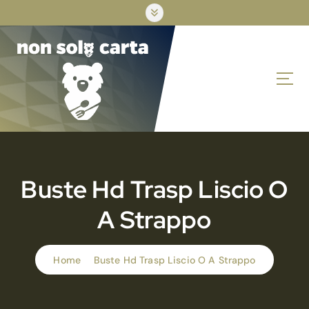
S
k
i
p
t
o
c
o
n
t
e
n
Buste Hd Trasp Liscio O
t
A Strappo
Home
Buste Hd Trasp Liscio O A Strappo