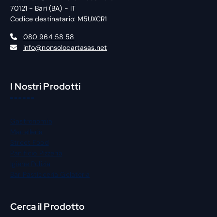
70121 - Bari (BA) - IT
Codice destinatario: M5UXCR1
080 964 58 58
info@nonsolocartasas.net
I Nostri Prodotti
Gastronomia
Macelleria
Street Food
Panificio Pizzeria
Igiene Pulizia
Bar Pasticceria Gelateria
Cerca il Prodotto