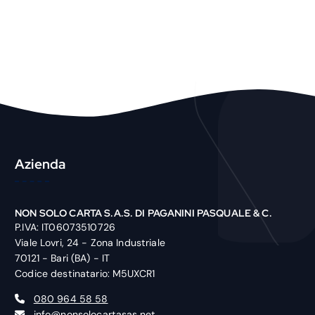
h
P
r
o
d
u
c
t
Azienda
NON SOLO CARTA S.A.S. DI PAGANINI PASQUALE & C.
P.IVA: IT06073510726
Viale Lovri, 24 - Zona Industriale
70121 - Bari (BA) - IT
Codice destinatario: M5UXCR1
080 964 58 58
info@nonsolocartasas.net