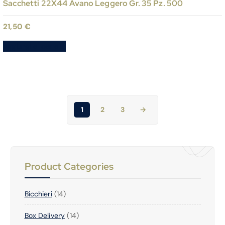
Sacchetti 22X44 Avano Leggero Gr. 35 Pz. 500
21,50
€
Aggiungi al carrello
1
2
3
→
Product Categories
1
Bicchieri
14
4
1
Box Delivery
P
14