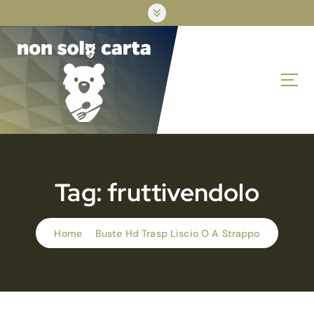
S
k
i
p
t
o
c
o
n
t
e
n
Tag:
fruttivendolo
t
Home
Buste Hd Trasp Liscio O A Strappo