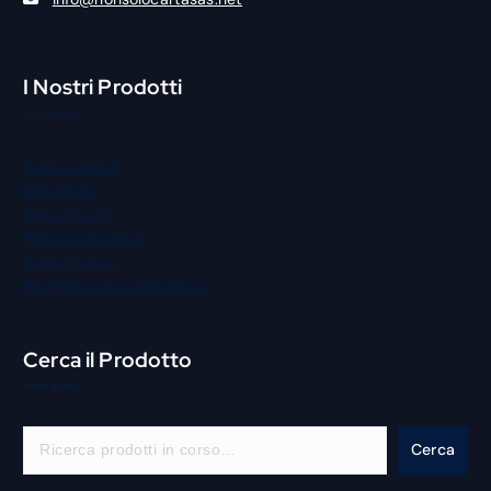
I Nostri Prodotti
Gastronomia
Macelleria
Street Food
Panificio Pizzeria
Igiene Pulizia
Bar Pasticceria Gelateria
Cerca il Prodotto
C
Cerca
e
r