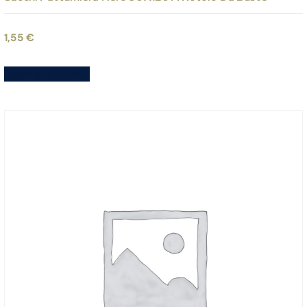
1,55
€
Aggiungi al carrello