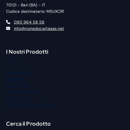
70121 - Bari (BA) - IT
Codice destinatario: M5UXCR1
080 964 58 58
info@nonsolocartasas.net
I Nostri Prodotti
Gastronomia
Macelleria
Street Food
Panificio Pizzeria
Igiene Pulizia
Bar Pasticceria Gelateria
Cerca il Prodotto