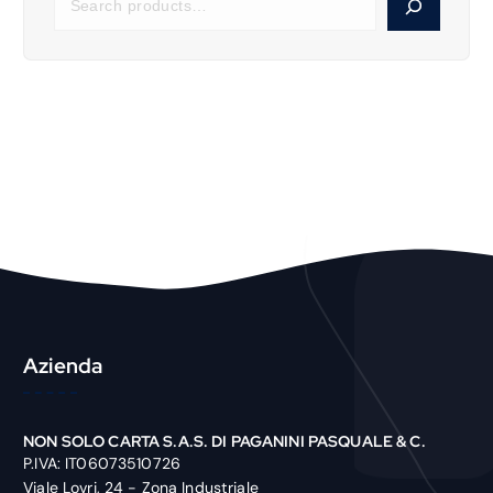
e
a
r
c
h
P
r
o
d
u
c
t
Azienda
NON SOLO CARTA S.A.S. DI PAGANINI PASQUALE & C.
P.IVA: IT06073510726
Viale Lovri, 24 - Zona Industriale