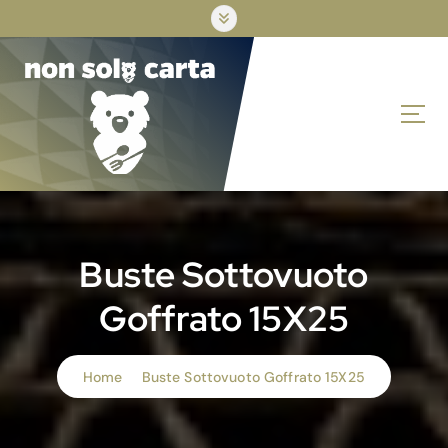
S
k
i
p
t
o
c
o
n
t
e
n
Buste Sottovuoto
t
Goffrato 15X25
Home
Buste Sottovuoto Goffrato 15X25