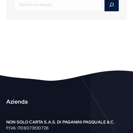
S
e
a
r
c
h
P
r
o
d
u
c
t
Azienda
NON SOLO CARTA S.A.S. DI PAGANINI PASQUALE & C.
P.IVA: IT06073510726