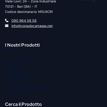
Viale Lovri, 24 - Zona Industriale
70121 - Bari (BA) - IT
Codice destinatario: M5UXCR1
080 964 58 58
info@nonsolocartasas.net
I Nostri Prodotti
Gastronomia
Macelleria
Street Food
Panificio Pizzeria
Igiene Pulizia
Bar Pasticceria Gelateria
Cerca il Prodotto