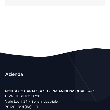
a
r
c
h
P
r
o
d
u
c
t
Azienda
NON SOLO CARTA S.A.S. DI PAGANINI PASQUALE & C.
P.IVA: IT06073510726
Viale Lovri, 24 - Zona Industriale
70121 - Bari (BA) - IT