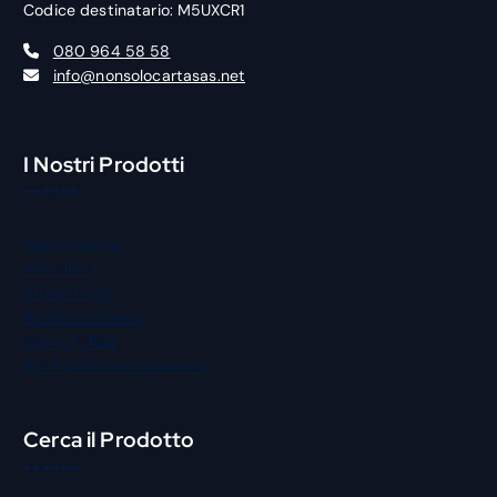
Codice destinatario: M5UXCR1
080 964 58 58
info@nonsolocartasas.net
I Nostri Prodotti
Gastronomia
Macelleria
Street Food
Panificio Pizzeria
Igiene Pulizia
Bar Pasticceria Gelateria
Cerca il Prodotto