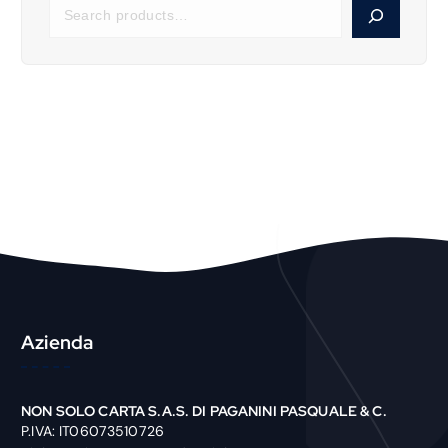
S
e
a
r
c
h
P
r
o
d
u
c
t
Azienda
NON SOLO CARTA S.A.S. DI PAGANINI PASQUALE & C.
P.IVA: IT06073510726