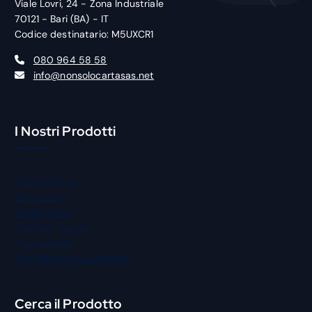
Viale Lovri, 24 - Zona Industriale
70121 - Bari (BA) - IT
Codice destinatario: M5UXCR1
080 964 58 58
info@nonsolocartasas.net
I Nostri Prodotti
Gastronomia
Macelleria
Street Food
Panificio Pizzeria
Igiene Pulizia
Bar Pasticceria Gelateria
Cerca il Prodotto