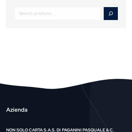
S
e
a
r
c
h
P
r
o
d
u
c
t
Azienda
NON SOLO CARTA S.A.S. DI PAGANINI PASQUALE & C.