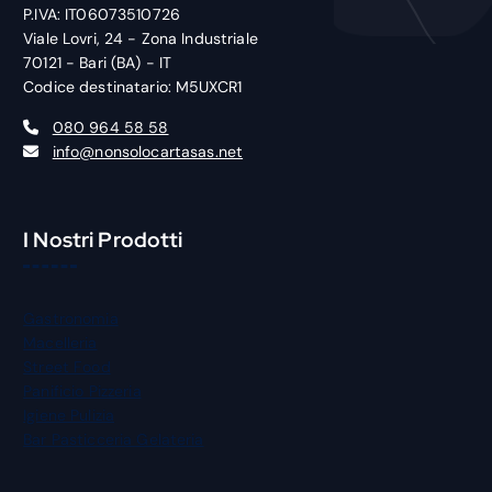
P.IVA: IT06073510726
Viale Lovri, 24 - Zona Industriale
70121 - Bari (BA) - IT
Codice destinatario: M5UXCR1
080 964 58 58
info@nonsolocartasas.net
I Nostri Prodotti
Gastronomia
Macelleria
Street Food
Panificio Pizzeria
Igiene Pulizia
Bar Pasticceria Gelateria