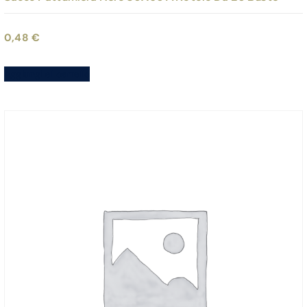
0,48
€
Aggiungi al carrello