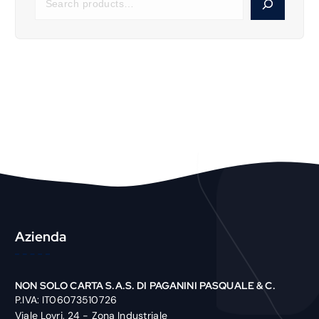
e
a
r
c
h
P
r
o
d
u
c
t
Azienda
NON SOLO CARTA S.A.S. DI PAGANINI PASQUALE & C.
P.IVA: IT06073510726
Viale Lovri, 24 - Zona Industriale