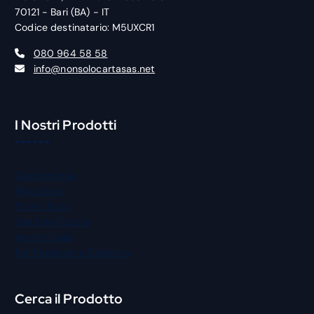
70121 - Bari (BA) - IT
Codice destinatario: M5UXCR1
080 964 58 58
info@nonsolocartasas.net
I Nostri Prodotti
Gastronomia
Macelleria
Street Food
Panificio Pizzeria
Igiene Pulizia
Bar Pasticceria Gelateria
Cerca il Prodotto