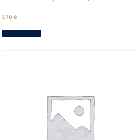
3,70
€
Aggiungi al carrello