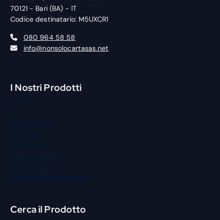
70121 - Bari (BA) - IT
Codice destinatario: M5UXCR1
080 964 58 58
info@nonsolocartasas.net
I Nostri Prodotti
Gastronomia
Macelleria
Street Food
Panificio Pizzeria
Igiene Pulizia
Bar Pasticceria Gelateria
Cerca il Prodotto