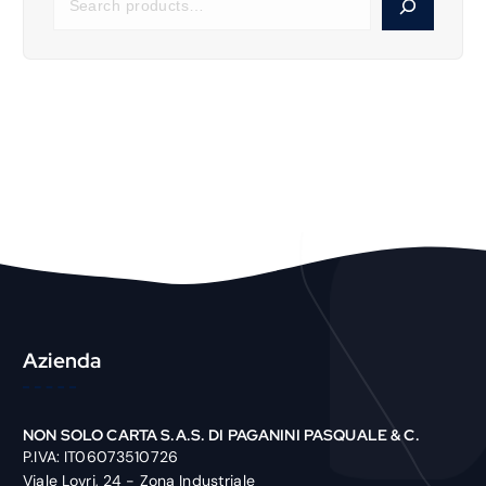
e
a
r
c
h
P
r
o
d
u
c
t
Azienda
NON SOLO CARTA S.A.S. DI PAGANINI PASQUALE & C.
P.IVA: IT06073510726
Viale Lovri, 24 - Zona Industriale